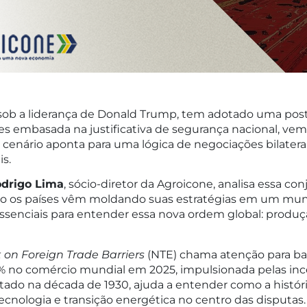
 sob a liderança de Donald Trump, tem adotado uma postu
zes embasada na justificativa de segurança nacional, ve
cenário aponta para uma lógica de negociações bilater
is.
drigo Lima
, sócio-diretor da Agroicone, analisa essa c
 os países vêm moldando suas estratégias em um mu
essenciais para entender essa nova ordem global: produçã
 on Foreign Trade Barriers
(NTE) chama atenção para bar
o comércio mundial em 2025, impulsionada pelas incertez
otado na década de 1930, ajuda a entender como a históri
tecnologia e transição energética no centro das disputas.