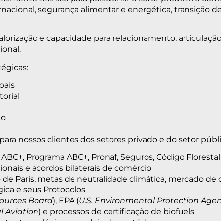
acional, segurança alimentar e energética, transição d
alorização e capacidade para relacionamento, articulaçã
ional.
égicas:
bais
torial
to
ara nossos clientes dos setores privado e do setor públ
no ABC+, Programa ABC+, Pronaf, Seguros, Código Florestal
ionais e acordos bilaterais de comércio
o de Paris, metas de neutralidade climática, mercado de
ica e seus Protocolos
esources Board
), EPA (
U.S. Environmental Protection Age
l Aviation
) e processos de certificação de biofuels