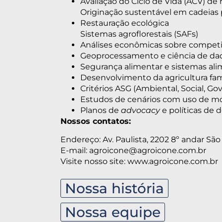
Avaliação do Ciclo de Vida (ACV) de 
Originação sustentável em cadeias 
Restauração ecológica
Sistemas agroflorestais (SAFs)
Análises econômicas sobre competi
Geoprocessamento e ciência de da
Segurança alimentar e sistemas al
Desenvolvimento da agricultura fam
Critérios ASG (Ambiental, Social, Go
Estudos de cenários com uso de m
Planos de
advocacy
e políticas de
Nossos contatos:
Endereço: Av. Paulista, 2202 8º andar São
E-mail: agroicone@agroicone.com.br
Visite nosso site: www.agroicone.com.br
Nossa história
Nossa equipe