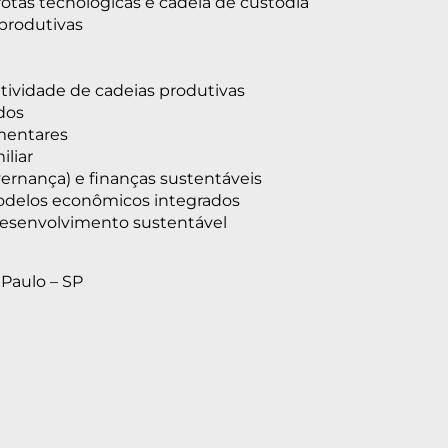
rotas tecnológicas e cadeia de custódia
produtivas
tividade de cadeias produtivas
dos
imentares
iliar
vernança) e finanças sustentáveis
odelos econômicos integrados
 desenvolvimento sustentável
 Paulo – SP