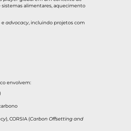
e sistemas alimentares, aquecimento
o e
advocacy
, incluindo projetos com
ico envolvem:
)
 carbono
ncy
), CORSIA (
Carbon Offsetting and