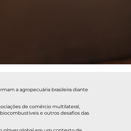
rmam a agropecuária brasileira diante
gociações de comércio multilateral,
 biocombustíveis e outros desafios das
mo
player
global em um contexto de