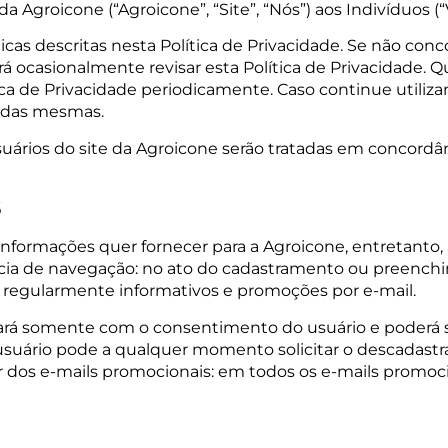
 da Agroicone (“Agroicone”, “Site”, “Nós”) aos Indivíduos (
líticas descritas nesta Política de Privacidade. Se não con
rá ocasionalmente revisar esta Política de Privacidade. Q
ítica de Privacidade periodicamente. Caso continue utiliz
ão das mesmas.
usuários do site da Agroicone serão tratadas em concordâ
S
nformações quer fornecer para a Agroicone, entretanto, 
ncia de navegação: no ato do cadastramento ou preench
er regularmente informativos e promoções por e-mail.
ará somente com o consentimento do usuário e poderá 
 usuário pode a qualquer momento solicitar o descadastr
izar dos e-mails promocionais: em todos os e-mails prom