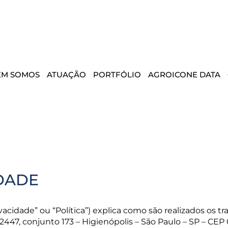
EM SOMOS
ATUAÇÃO
PORTFÓLIO
AGROICONE DATA
IDADE
rivacidade” ou “Política”) explica como são realizados os
447, conjunto 173 – Higienópolis – São Paulo – SP – CEP 0