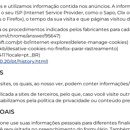
 e utilizamos informação contida nos anúncios. A infor
 o seu ISP (Internet Service Provider, como o Sapo, Clix ou
o Firefox), o tempo da sua visita e que páginas visitou 
 os procedimentos indicados pelos fabricantes para cad
.com/chrome/answer/95647)
soft.com/pt-br/internet-explorer/delete-manage-cookies)
R/kb/desative-cookies-no-firefox-parar-rastreamento)
1411?locale=pt_BR)
.20/pt/history.html
)
OS
sites, os quais, ao nosso ver, podem conter informações/
cada a sites de terceiros, pelo que, caso você visite outro
bilizamos pela política de privacidade ou conteúdo pr
OAIS
e use suas informações pessoais para diferentes finalid
cê requisitada no preenchimento do formulário. Também