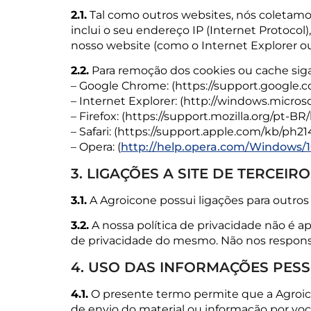
2.1.
Tal como outros websites, nós coletamos
inclui o seu endereço IP (Internet Protocol),
nosso website (como o Internet Explorer ou 
2.2.
Para remoção dos cookies ou cache siga
– Google Chrome: (https://support.google
– Internet Explorer: (http://windows.micro
– Firefox: (https://support.mozilla.org/pt-B
– Safari: (https://support.apple.com/kb/ph2
– Opera: (
http://help.opera.com/Windows/10
3. LIGAÇÕES A SITE DE TERCEIR
3.1.
A Agroicone possui ligações para outros 
3.2.
A nossa política de privacidade não é apli
de privacidade do mesmo. Não nos responsa
4. USO DAS INFORMAÇÕES PESS
4.1.
O presente termo permite que a Agroicon
de envio do material ou informação por vo