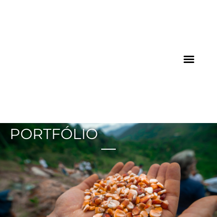
AGROICONE DATA
PORTFÓLIO