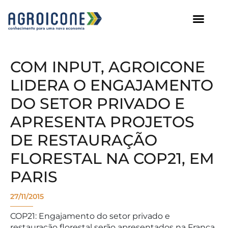
AGROICONE DATA
COM INPUT, AGROICONE
LIDERA O ENGAJAMENTO
DO SETOR PRIVADO E
APRESENTA PROJETOS
DE RESTAURAÇÃO
FLORESTAL NA COP21, EM
PARIS
27/11/2015
COP21: Engajamento do setor privado e
restauração florestal serão apresentados na França