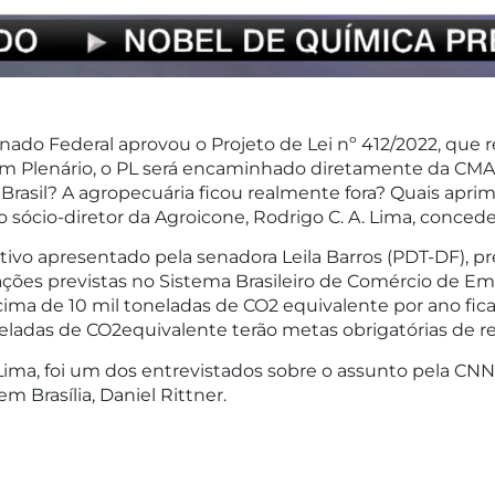
ado Federal aprovou o Projeto de Lei nº 412/2022, que
 em Plenário, o PL será encaminhado diretamente da CMA
Brasil? A agropecuária ficou realmente fora? Quais apr
 sócio-diretor da Agroicone, Rodrigo C. A. Lima, concede
tivo apresentado pela senadora Leila Barros (PDT-DF), pr
ções previstas no Sistema Brasileiro de Comércio de Emi
ima de 10 mil toneladas de CO2 equivalente por ano fic
ladas de CO2equivalente terão metas obrigatórias de r
A. Lima, foi um dos entrevistados sobre o assunto pela
em Brasília, Daniel Rittner.