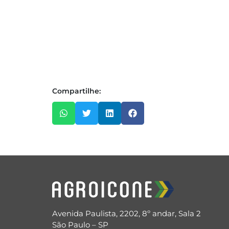
Compartilhe:
Avenida Paulista, 2202, 8º andar, Sala 2
São Paulo – SP