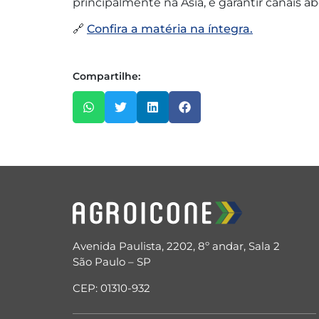
principalmente na Ásia, e garantir canais a
🔗
Confira a matéria na íntegra.
Compartilhe:
Avenida Paulista, 2202, 8º andar, Sala 2
São Paulo – SP
CEP: 01310-932