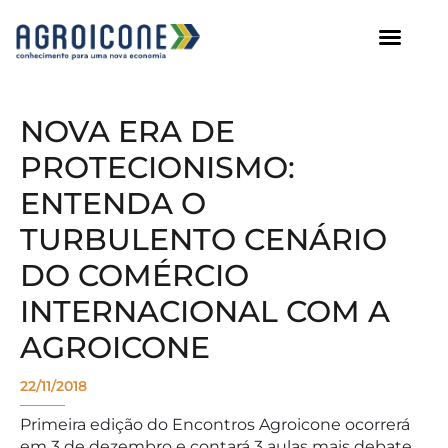
AGROICONE DATA
NOVA ERA DE
PROTECIONISMO:
ENTENDA O
TURBULENTO CENÁRIO
DO COMÉRCIO
INTERNACIONAL COM A
AGROICONE
22/11/2018
Primeira edição do Encontros Agroicone ocorrerá
em 3 de dezembro e contará 3 aulas mais debate