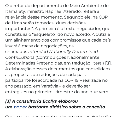
O diretor do departamento de Meio Ambiente do
Itamaraty, ministro Raphael Azeredo, reitera a
relevância desse momento. Segundo ele, na COP
de Lima serão tomadas “duas decisões
importantes”. A primeira é o texto negociador, que
constituirá o “esqueleto” do novo acordo. A outra é
um alinhamento dos compromissos que cada país
levará à mesa de negociações, os
chamados
Intended Nationally Determined
Contributions
(Contribuições Nacionalmente
Determinadas Pretendidas, em tradução literal)
[3]
.
A elaboração desses documentos que consolidam
as propostas de reduções de cada país
participante foi acordada na COP 19 – realizada no
ano passado, em Varsóvia – e deverão ser
entregues no primeiro trimestre do ano que vem.
[3] A consultoria Ecofys elaborou
um
paper
bastante didático sobre o conceito
O que esses documentos devem conter ainda não