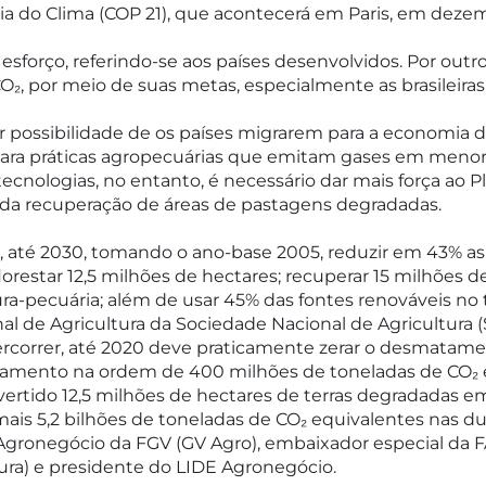
ia do Clima (COP 21), que acontecerá em Paris, em dezemb
forço, referindo-se aos países desenvolvidos. Por outro l
CO₂, por meio de suas metas, especialmente as brasileir
 possibilidade de os países migrarem para a economia d
 para práticas agropecuárias que emitam gases em meno
 tecnologias, no entanto, é necessário dar mais força ao 
 da recuperação de áreas de pastagens degradadas.
, até 2030, tomando o ano-base 2005, reduzir em 43% as 
lorestar 12,5 milhões de hectares; recuperar 15 milhões
ra-pecuária; além de usar 45% das fontes renováveis no t
 de Agricultura da Sociedade Nacional de Agricultura (
ercorrer, até 2020 deve praticamente zerar o desmatame
amento na ordem de 400 milhões de toneladas de CO₂ e
rtido 12,5 milhões de hectares de terras degradadas em
mais 5,2 bilhões de toneladas de CO₂ equivalentes nas d
ronegócio da FGV (GV Agro), embaixador especial da FA
ura) e presidente do LIDE Agronegócio.