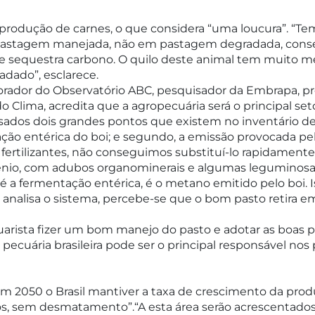
 produção de carnes, o que considera “uma loucura”. “Te
pastagem manejada, não em pastagem degradada, conse
sequestra carbono. O quilo deste animal tem muito me
adado”, esclarece.
borador do Observatório ABC, pesquisador da Embrapa, 
do Clima, acredita que a agropecuária será o principal s
alisados dois grandes pontos que existem no inventário de
ação entérica do boi; e segundo, a emissão provocada pelo
fertilizantes, não conseguimos substituí-lo rapidamente,
gênio, com adubos organominerais e algumas leguminosas”
é a fermentação entérica, é o metano emitido pelo boi. Is
analisa o sistema, percebe-se que o bom pasto retira e
arista fizer um bom manejo do pasto e adotar as boas pr
a pecuária brasileira pode ser o principal responsável no
m 2050 o Brasil mantiver a taxa de crescimento da produt
os, sem desmatamento”.“A esta área serão acrescentados