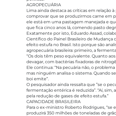
AGROPECUÁRIA
Lima ainda destaca as críticas em relação à
comprovar que se produzirmos carne em 
ele está em uma pastagem manejada e que 
que fica cinco anos lá, comendo pasto degr
Exatamente por isto, Eduardo Assad, cola
Científico do Painel Brasileiro de Mudança 
efeito estufa no Brasil. Isto porque são an
agropecuária brasileira: primeiro, a ferment
“Os dois têm peso equivalente. Quanto aos 
devagar, com bactérias fixadoras de nitro
Ele continua: “Na pecuária não, o problema 
mas ninguém analisa o sistema. Quando se 
boi emite”.
O pesquisador ainda ressalta que ”se o pecu
fermentação entérica é reduzida”. “Aí, sim, 
pela redução de gases de efeito estufa.”
CAPACIDADE BRASILEIRA
Para o ex-ministro Roberto Rodrigues, “se e
produzirá 350 milhões de toneladas de grã