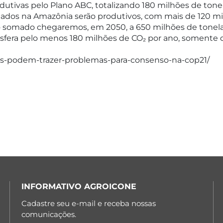
utivas pelo Plano ABC, totalizando 180 milhões de tonel
ados na Amazônia serão produtivos, com mais de 120 mi
do somado chegaremos, em 2050, a 650 milhões de ton
osfera pelo menos 180 milhões de CO₂ por ano, somente c
idos-podem-trazer-problemas-para-consenso-na-cop21/
INFORMATIVO AGROICONE
Cadastre seu e-mail e receba nossas
comunicações.