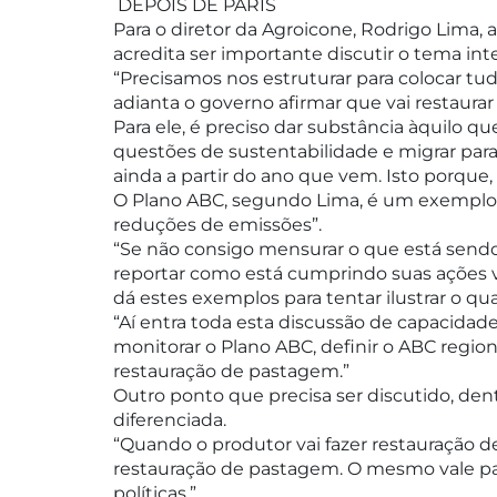
DEPOIS DE PARIS
Para o diretor da Agroicone, Rodrigo Lima, 
acredita ser importante discutir o tema int
“Precisamos nos estruturar para colocar tu
adianta o governo afirmar que vai restaurar
Para ele, é preciso dar substância àquilo q
questões de sustentabilidade e migrar para
ainda a partir do ano que vem. Isto porque, s
O Plano ABC, segundo Lima, é um exemplo 
reduções de emissões”.
“Se não consigo mensurar o que está sendo 
reportar como está cumprindo suas ações vol
dá estes exemplos para tentar ilustrar o qu
“Aí entra toda esta discussão de capacidad
monitorar o Plano ABC, definir o ABC regio
restauração de pastagem.”
Outro ponto que precisa ser discutido, dentr
diferenciada.
“Quando o produtor vai fazer restauração 
restauração de pastagem. O mesmo vale par
políticas.”