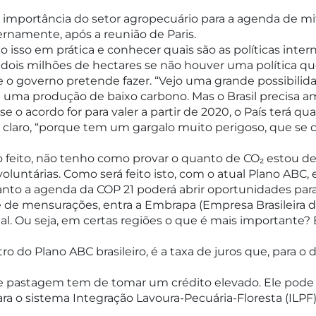
a importância do setor agropecuário para a agenda de miti
ernamente, após a reunião de Paris.
do isso em prática e conhecer quais são as políticas int
 dois milhões de hectares se não houver uma política que
ue o governo pretende fazer. “Vejo uma grande possibilida
 uma produção de baixo carbono. Mas o Brasil precisa am
e o acordo for para valer a partir de 2020, o País terá quat
claro, “porque tem um gargalo muito perigoso, que se 
feito, não tenho como provar o quanto de CO₂ estou deix
untárias. Como será feito isto, com o atual Plano ABC, e
anto a agenda da COP 21 poderá abrir oportunidades para o
e de mensurações, entra a Embrapa (Empresa Brasileira 
nal. Ou seja, em certas regiões o que é mais importante
o do Plano ABC brasileiro, é a taxa de juros que, para o d
de pastagem tem de tomar um crédito elevado. Ele pode t
a o sistema Integração Lavoura-Pecuária-Floresta (ILP