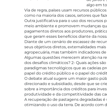
algo em to
Via de regra, países usam recursos público
como na maioria dos casos, setores que faze
Outra justificativa para o uso dos recursos
meio ambiente e promovem mudanças que ge
pagamentos diretos aos produtores, práticas
que geram esses benefícios diante da noss
Diante de um cenário de escassez de recur
seus objetivos diretos, externalidades mais
agropecuária, mas também indicadores de pr
Algumas questões merecem atenção na revis
dos desafios climáticos? 2- Quais ações sã
paradigmas tecnológicos que as cadeias pr
papel do crédito público e o papel do créd
O debate atual sugere um maior gasto públ
direcionado e subsidiado, desde que se cri
sobre a importância dos créditos para inve
produtividade e da competitividade das ca
A recuperação de pastagens degradadas é 
otimizando o uso da terra. De acordo com 