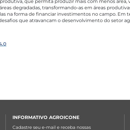
o produtiva, que permita produzir mais com menos área,
reas degradadas, transformando-as em áreas produtivas e
s na forma de financiar investimentos no campo. Em te
is desafios que atravancam o desenvolvimento do setor ag
4.0
INFORMATIVO AGROICONE
Cadastre seu e-mail e receba nossas