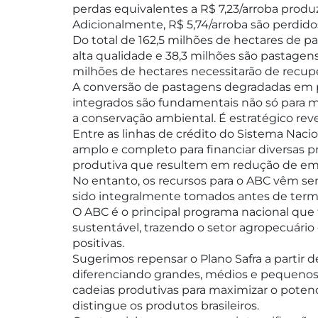
perdas equivalentes a R$ 7,23/arroba prod
Adicionalmente, R$ 5,74/arroba são perdid
Do total de 162,5 milhões de hectares de p
alta qualidade e 38,3 milhões são pastage
milhões de hectares necessitarão de recup
A conversão de pastagens degradadas em pa
integrados são fundamentais não só para m
a conservação ambiental. É estratégico rev
Entre as linhas de crédito do Sistema Naci
amplo e completo para financiar diversas 
produtiva que resultem em redução de emis
No entanto, os recursos para o ABC vêm sen
sido integralmente tomados antes de termi
O ABC é o principal programa nacional que
sustentável, trazendo o setor agropecuári
positivas.
Sugerimos repensar o Plano Safra a partir 
diferenciando grandes, médios e pequenos 
cadeias produtivas para maximizar o potenc
distingue os produtos brasileiros.