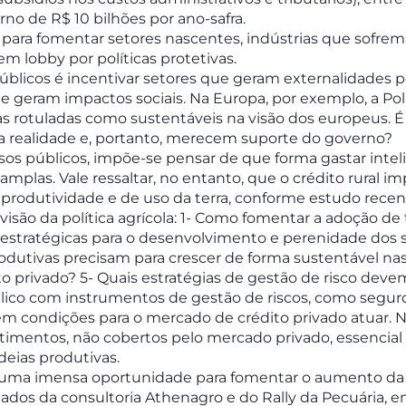
rno de R$ 10 bilhões por ano-safra.
s para fomentar setores nascentes, indústrias que sofr
m lobby por políticas protetivas.
 públicos é incentivar setores que geram externalidades 
ram impactos sociais. Na Europa, por exemplo, a Polí
 rotuladas como sustentáveis na visão dos europeus. É es
a realidade e, portanto, merecem suporte do governo?
sos públicos, impõe-se pensar de que forma gastar inte
 amplas. Vale ressaltar, no entanto, que o crédito rural 
odutividade e de uso da terra, conforme estudo recente 
ão da política agrícola: 1- Como fomentar a adoção de
o estratégicas para o desenvolvimento e perenidade dos 
odutivas precisam para crescer de forma sustentável nas
ito privado? 5- Quais estratégias de gestão de risco dev
ico com instrumentos de gestão de riscos, como seguro r
em condições para o mercado de crédito privado atuar. N
stimentos, não cobertos pelo mercado privado, essencial
deias produtivas.
uma imensa oportunidade para fomentar o aumento da 
dados da consultoria Athenagro e do Rally da Pecuária,