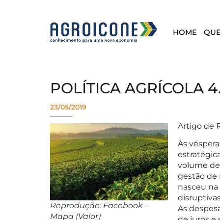
HOME
QU
POLÍTICA AGRÍCOLA 4
23/05/2019
Artigo de 
Às véspera
estratégic
volume de 
gestão de r
nasceu na 
disruptivas
Reprodução: Facebook –
As despesa
Mapa (Valor)
de juros e 