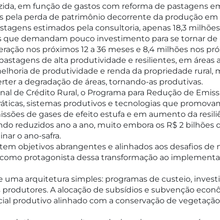
uzida, em função de gastos com reforma de pastagens e
os pela perda de patrimônio decorrente da produção em
astagens estimados pela consultoria, apenas 18,3 milhõ
ns que demandam pouco investimento para se tornar de a
eração nos próximos 12 a 36 meses e 8,4 milhões nos pr
stagens de alta produtividade e resilientes, em áreas a
elhoria de produtividade e renda da propriedade rural,
erter a degradação de áreas, tornando-as produtivas.
onal de Crédito Rural, o Programa para Redução de Emiss
práticas, sistemas produtivos e tecnologias que promov
sões de gases de efeito estufa e em aumento da resiliê
do reduzidos ano a ano, muito embora os R$ 2 bilhões d
nar o ano-safra.
 tem objetivos abrangentes e alinhados aos desafios de
o como protagonista dessa transformação ao implementa
de uma arquitetura simples: programas de custeio, invest
produtores. A alocação de subsídios e subvenção econôm
ial produtivo alinhado com a conservação de vegetação 