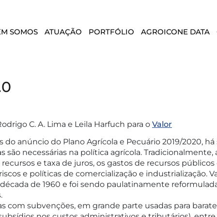
EM SOMOS
ATUAÇÃO
PORTFÓLIO
AGROICONE DATA
.0
Rodrigo C. A. Lima e Leila Harfuch para o
Valor
s do anúncio do Plano Agrícola e Pecuário 2019/2020, h
as são necessárias na política agrícola. Tradicionalmente
recursos e taxa de juros, os gastos de recursos públic
iscos e políticas de comercialização e industrialização. Va
década de 1960 e foi sendo paulatinamente reformulad
.
s com subvenções, em grande parte usadas para baratear
subsídios nos custos administrativos e tributários), entre