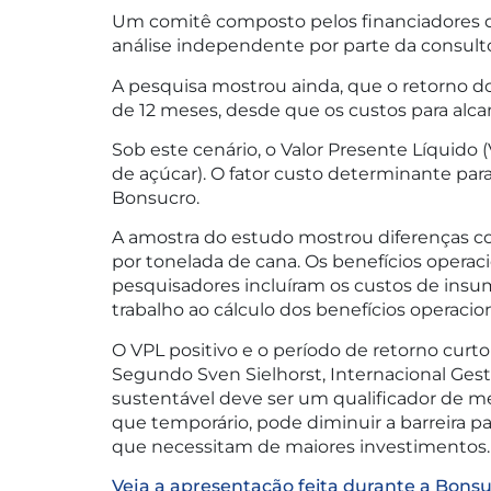
Um comitê composto pelos financiadores 
análise independente por parte da consulto
A pesquisa mostrou ainda, que o retorno 
de 12 meses, desde que os custos para alca
Sob este cenário, o Valor Presente Líquido 
de açúcar). O fator custo determinante par
Bonsucro.
A amostra do estudo mostrou diferenças co
por tonelada de cana. Os benefícios operac
pesquisadores incluíram os custos de insum
trabalho ao cálculo dos benefícios operacio
O VPL positivo e o período de retorno curto
Segundo Sven Sielhorst, Internacional Gest
sustentável deve ser um qualificador de 
que temporário, pode diminuir a barreira pa
que necessitam de maiores investimentos.
Veja a apresentação feita durante a Bons