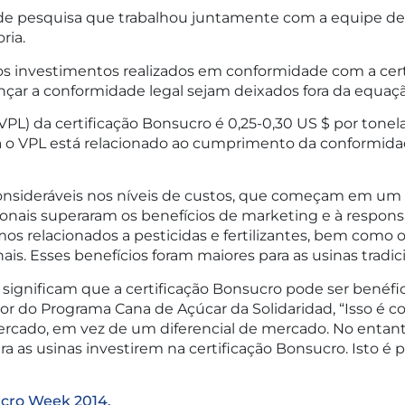
de pesquisa que trabalhou juntamente com a equipe de
ria.
dos investimentos realizados em conformidade com a ce
nçar a conformidade legal sejam deixados fora da equaçã
(VPL) da certificação Bonsucro é 0,25-0,30 US $ por tonel
a o VPL está relacionado ao cumprimento da conformidade 
nsideráveis nos níveis de custos, que começam em um v
ionais superaram os benefícios de marketing e à respons
os relacionados a pesticidas e fertilizantes, bem como 
nais. Esses benefícios foram maiores para as usinas tradi
 significam que a certificação Bonsucro pode ser benéfic
or do Programa Cana de Açúcar da Solidaridad, “Isso é 
mercado, em vez de um diferencial de mercado. No enta
ra as usinas investirem na certificação Bonsucro. Isto é 
ucro Week 2014.