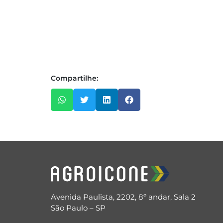
Compartilhe:
Avenida Paulista, 2202, 8º andar, Sala 2
São Paulo – SP