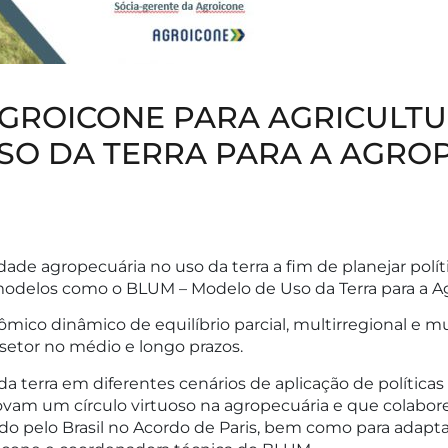
AGROICONE PARA AGRICULT
O DA TERRA PARA A AGROP
dade agropecuária no uso da terra a fim de planejar polí
 modelos como o BLUM – Modelo de Uso da Terra para a Agr
o dinâmico de equilíbrio parcial, multirregional e mult
etor no médio e longo prazos.
a terra em diferentes cenários de aplicação de política
ovam um círculo virtuoso na agropecuária e que colabo
pelo Brasil no Acordo de Paris, bem como para adaptaçã