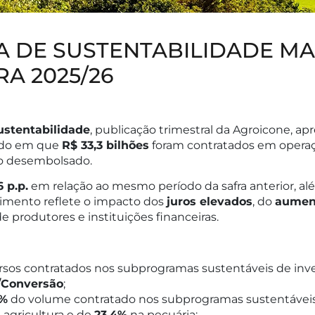
A DE SUSTENTABILIDADE M
RA 2025/26
ustentabilidade
, publicação trimestral da Agroicone, 
íodo em que
R$ 33,3 bilhões
foram contratados em opera
nto desembolsado.
 p.p.
em relação ao mesmo período da safra anterior,
imento reflete o impacto dos
juros elevados
, do
aument
e produtores e instituições financeiras.
rsos contratados nos subprogramas sustentáveis de in
/Conversão
;
8%
do volume contratado nos subprogramas sustentáveis
 agricultura e de
23,4%
na pecuária;