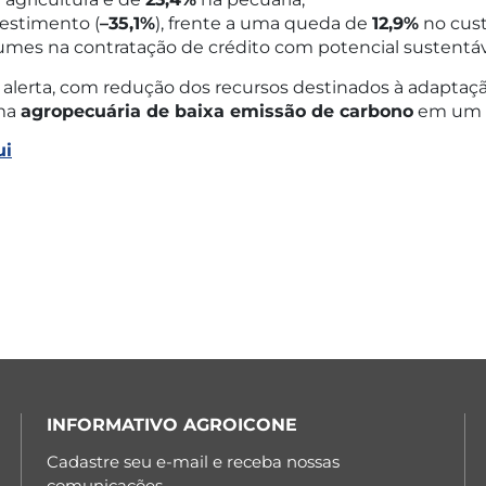
vestimento (
–35,1%
), frente a uma queda de
12,9%
no cust
umes na contratação de crédito com potencial sustentáv
lerta, com redução dos recursos destinados à adaptação 
uma
agropecuária de baixa emissão de carbono
em um c
ui
INFORMATIVO AGROICONE
Cadastre seu e-mail e receba nossas
comunicações.