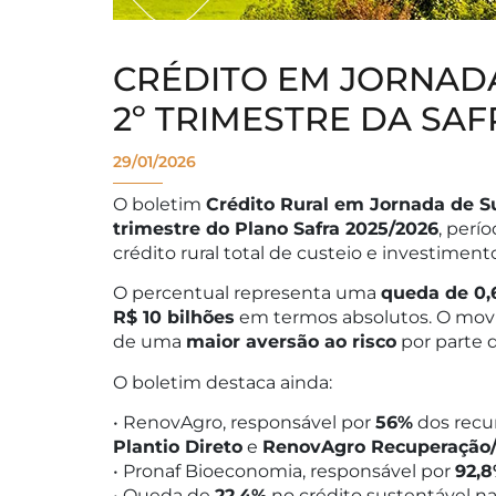
CRÉDITO EM JORNAD
2º TRIMESTRE DA SAF
29/01/2026
O boletim
Crédito Rural em Jornada de S
trimestre do Plano Safra 2025/2026
, per
crédito rural total de custeio e investime
O percentual representa uma
queda de 0,6
R$ 10 bilhões
em termos absolutos. O mov
de uma
maior aversão ao risco
por parte d
O boletim destaca ainda:
• RenovAgro, responsável por
56%
dos recu
Plantio Direto
e
RenovAgro Recuperação
• Pronaf Bioeconomia, responsável por
92,
• Queda de
22,4%
no crédito sustentável na