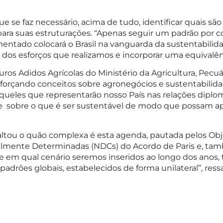
 que se faz necessário, acima de tudo, identificar quais 
e para suas estruturações. “Apenas seguir um padrão por 
ntado colocará o Brasil na vanguarda da sustentabilid
 dos esforços que realizamos e incorporar uma equivalênc
uturos Adidos Agrícolas do Ministério da Agricultura, Pe
reforçando conceitos sobre agronegócios e sustentabilida
eles que representarão nosso País nas relações diplom
 sobre o que é ser sustentável de modo que possam aplic
altou o quão complexa é esta agenda, pautada pelos Ob
almente Determinadas (NDCs) do Acordo de Paris e, t
e em qual cenário seremos inseridos ao longo dos anos,
adrões globais, estabelecidos de forma unilateral”, ressa