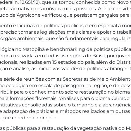
federal n. 12.651/12), que se tornou conhecida como Novo
etação nativa dos imóveis rurais privados. A lei é consid
tudo da Agroicone verificou que persistem gargalos para
mento e lacunas de políticas públicas e em especial a 
 preciso tornar as legislações mais claras e apoiar o trab
 órgãos ambientais, que são fundamentais para regulari
ológica no Matopiba e benchmarking de políticas públic
lógica realizadas em todas as regiões do Brasil, por gov
ionais, realizadas em 15 estados do país, além do Distr
ão e análise, as iniciativas vão desde políticas abrangen
ma série de reuniões com as Secretarias de Meio Ambien
o ecológica em escala de paisagem na região, e de possí
tribuir para o conhecimento sobre restauração no bioma 
ara formações florestais. “Análises para o bioma Cerrado
itativas consolidadas sobre o tamanho e a abrangência 
 e adaptação de práticas e métodos realizados em outras
e que coordena o projeto.
cas públicas para a restauração da vegetação nativa do