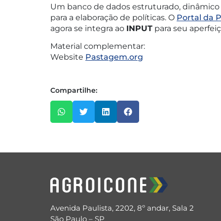
Um banco de dados estruturado, dinâmico e 
para a elaboração de políticas. O
Portal da
agora se integra ao
INPUT
para seu aperfei
Material complementar:
Website
Pastagem.org
Compartilhe:
Avenida Paulista, 2202, 8º andar, Sala 2
São Paulo – SP