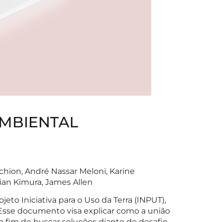
AMBIENTAL
achion, André Nassar Meloni, Karine
lian Kimura, James Allen
to Iniciativa para o Uso da Terra (INPUT),
 Esse documento visa explicar como a união
 a fim de buscar soluções diante do desafio