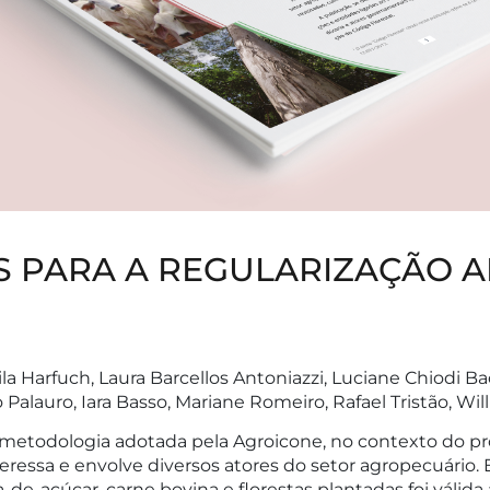
S PARA A REGULARIZAÇÃO 
eila Harfuch, Laura Barcellos Antoniazzi, Luciane Chiodi B
lauro, Iara Basso, Mariane Romeiro, Rafael Tristão, Wil
metodologia adotada pela Agroicone, no contexto do proje
eressa e envolve diversos atores do setor agropecuário.
-de-açúcar, carne bovina e florestas plantadas foi válida