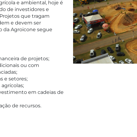
rícola e ambiental, hoje é
o de investidores e
 Projetos que tragam
odem e devem ser
ho da Agroicone segue
nanceira de projetos;
dicionais ou com
nciadas;
 e setores;
agrícolas;
vestimento em cadeias de
ação de recursos.