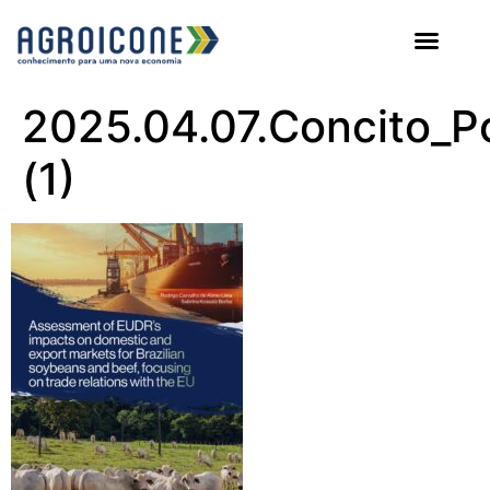
AGROICONE DATA
2025.04.07.Concito_Po
(1)