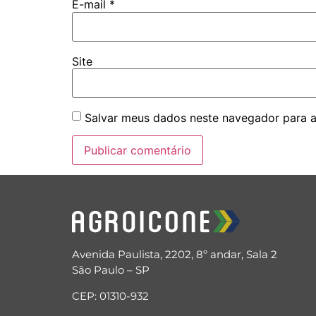
E-mail
*
Site
Salvar meus dados neste navegador para a
Avenida Paulista, 2202, 8º andar, Sala 2
São Paulo – SP
CEP: 01310-932