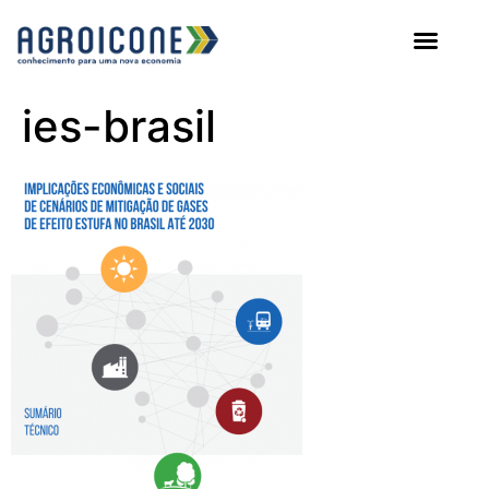
AGROICONE DATA
ies-brasil