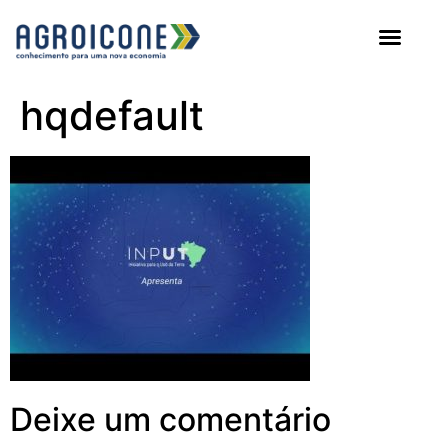
AGROICONE DATA
hqdefault
Deixe um comentário