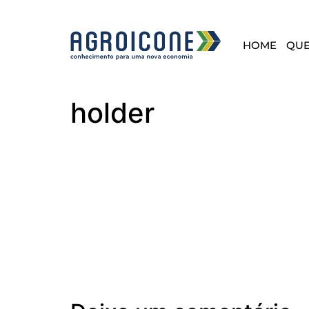
HOME
QU
holder