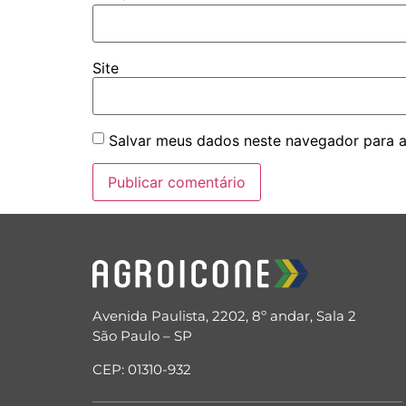
Site
Salvar meus dados neste navegador para a
Avenida Paulista, 2202, 8º andar, Sala 2
São Paulo – SP
CEP: 01310-932