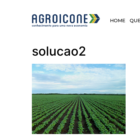
HOME
QU
solucao2