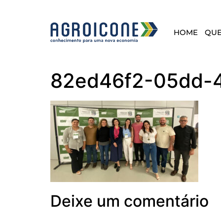
HOME
QU
82ed46f2-05dd-4
Deixe um comentário