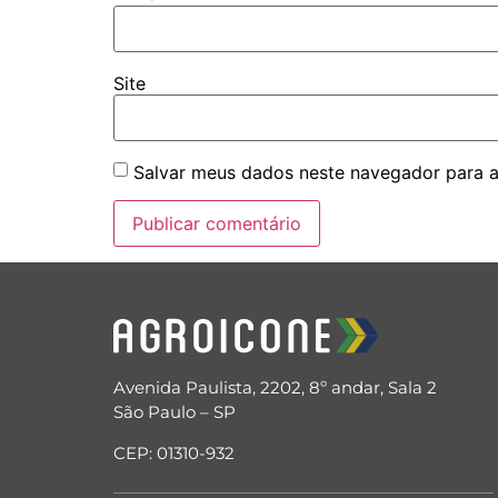
Site
Salvar meus dados neste navegador para a
Avenida Paulista, 2202, 8º andar, Sala 2
São Paulo – SP
CEP: 01310-932