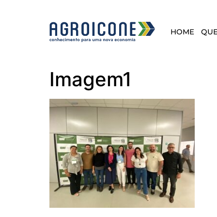
HOME
QU
Imagem1