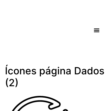
AGROICONE DATA
Ícones página Dados
(2)