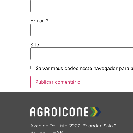
E-mail
*
Site
Salvar meus dados neste navegador para a
Avenida Paulista, 2202, 8º andar, Sala 2
São Paulo – SP