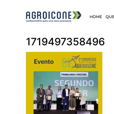
HOME
QU
1719497358496