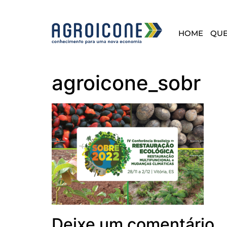
HOME
QU
agroicone_sobr
Deixe um comentário