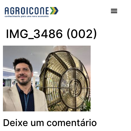
AGROICONE DATA
IMG_3486 (002)
Deixe um comentário