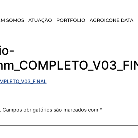
EM SOMOS
ATUAÇÃO
PORTFÓLIO
AGROICONE DATA
io-
mm_COMPLETO_V03_FI
OMPLETO_V03_FINAL
.
Campos obrigatórios são marcados com
*