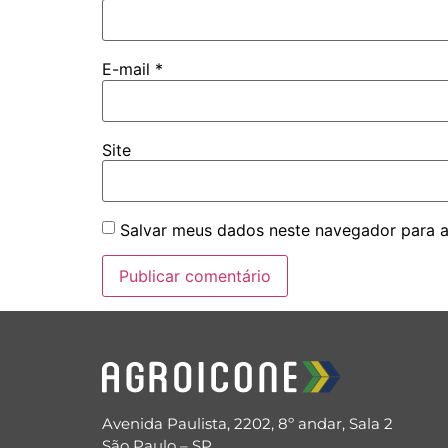
E-mail
*
Site
Salvar meus dados neste navegador para a
Avenida Paulista, 2202, 8º andar, Sala 2
São Paulo – SP