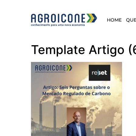
HOME
QU
Template Artigo (