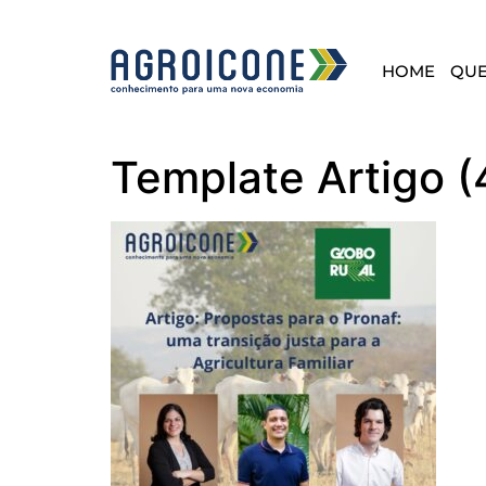
HOME
QU
Template Artigo (