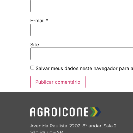
E-mail
*
Site
Salvar meus dados neste navegador para a
Avenida Paulista, 2202, 8º andar, Sala 2
São Paulo – SP