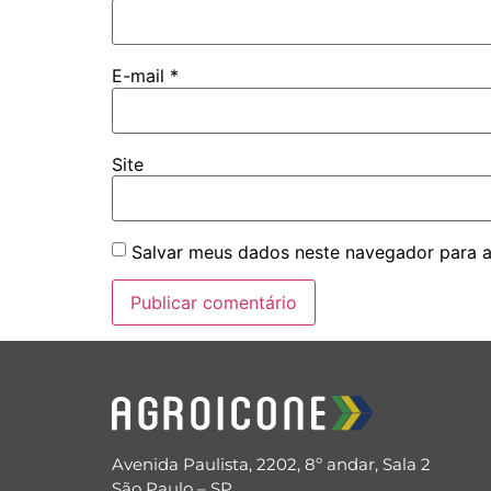
E-mail
*
Site
Salvar meus dados neste navegador para a
Avenida Paulista, 2202, 8º andar, Sala 2
São Paulo – SP