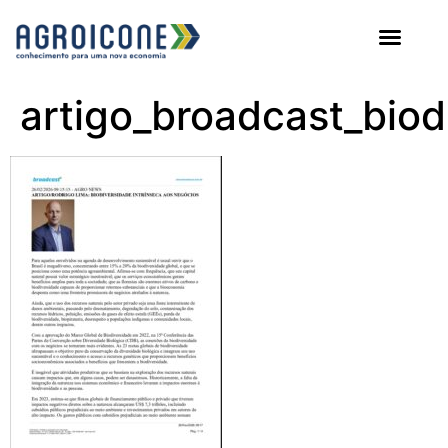
AGROICONE DATA
artigo_broadcast_biod