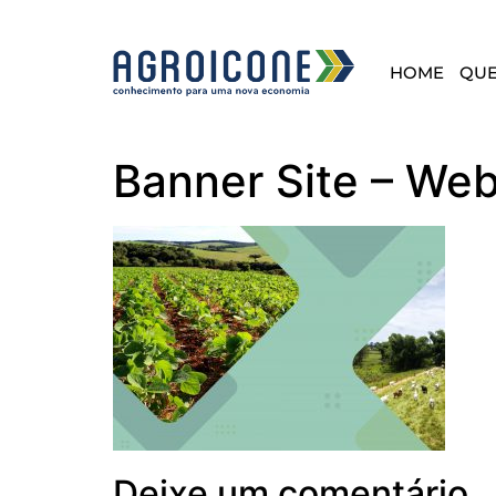
HOME
QU
Banner Site – We
Deixe um comentário