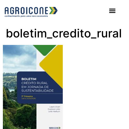
AGROICONE DATA
boletim_credito_rural