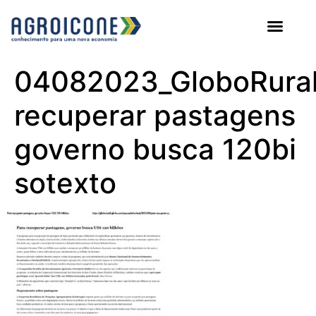
AGROICONE DATA
04082023_GloboRural
recuperar pastagens
governo busca 120bi
sotexto