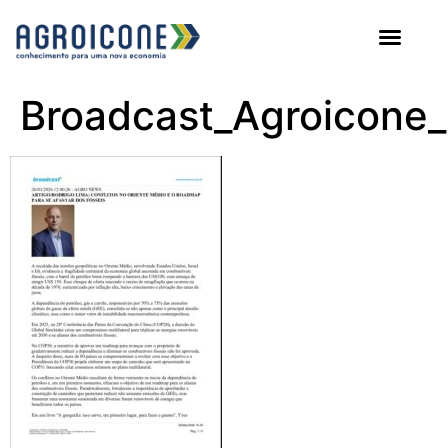
AGROICONE DATA
Broadcast_Agroicone_