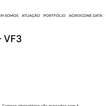
EM SOMOS
ATUAÇÃO
PORTFÓLIO
AGROICONE DATA
– VF3
.
Campos obrigatórios são marcados com
*