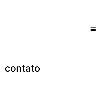
AGROICONE DATA
contato