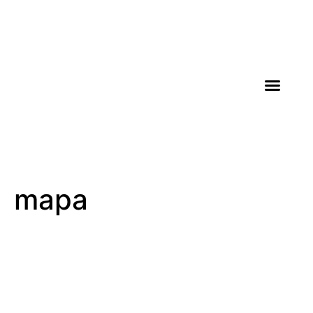
AGROICONE DATA
mapa