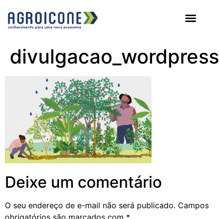
AGROICONE DATA
divulgacao_wordpress
Deixe um comentário
O seu endereço de e-mail não será publicado.
Campos
obrigatórios são marcados com
*