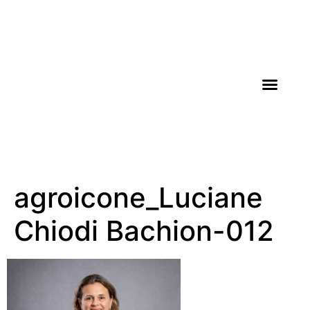
AGROICONE DATA
agroicone_Luciane
Chiodi Bachion-012