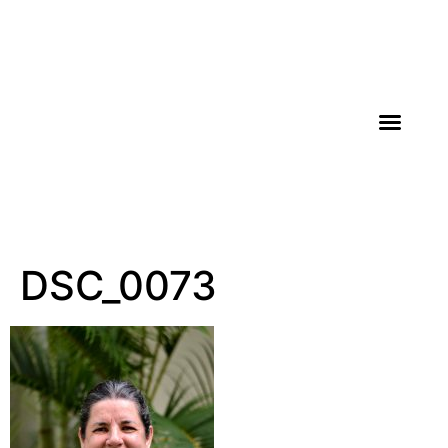
AGROICONE DATA
DSC_0073