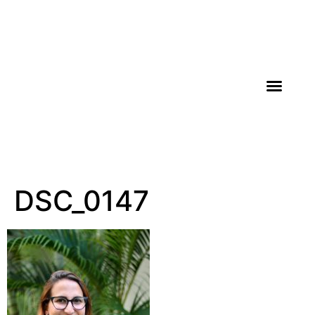
AGROICONE DATA
DSC_0147