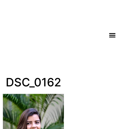
AGROICONE DATA
DSC_0162