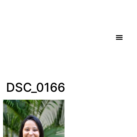
AGROICONE DATA
DSC_0166