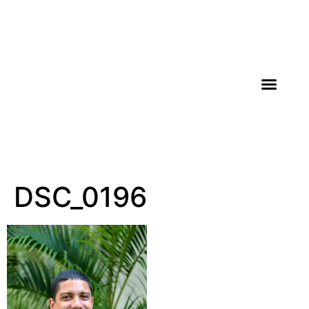
AGROICONE DATA
DSC_0196